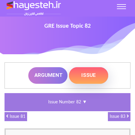
GRE Issue Topic 82
ARGUMENT
ISSUE
▼
Issue Number 82
Issue 81
Issue 83